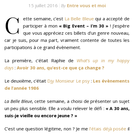
15 juillet 2016
Entre vous et moi
By
C
ette semaine, c’est
La Belle Bleue
qui a accepté de
participer à mon
« Big Event – I’m 30 »
! J’espère
que vous appréciez ces billets d’un genre nouveau,
car je suis, pour ma part, vraiment contente de toutes les
participations à ce grand évènement.
La première, c’était Raphie de
What’s up in my happy
days
:
Avoir 30 ans, qu’est-ce que ça change ?
Le deuxième, c’était
Djy Monsieur Le psy
:
Les évènements
de l’année 1986
La Belle Bleue
, cette semaine, a choisi de présenter un sujet
un peu plus sensible. Elle a voulu relever le défi :
« A 30 ans,
suis-je vieille ou encore jeune ? »
C’est une question légitime, non ? Je me
l’étais déjà posée
il