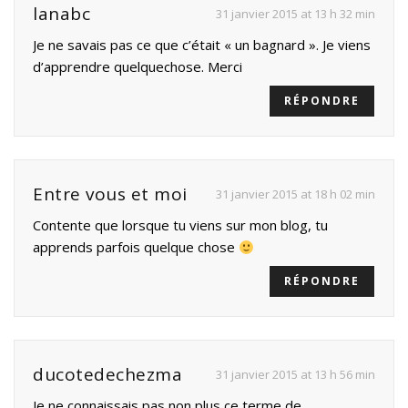
lanabc
31 janvier 2015 at 13 h 32 min
Je ne savais pas ce que c’était « un bagnard ». Je viens
d’apprendre quelquechose. Merci
RÉPONDRE
Entre vous et moi
31 janvier 2015 at 18 h 02 min
Contente que lorsque tu viens sur mon blog, tu
apprends parfois quelque chose
RÉPONDRE
ducotedechezma
31 janvier 2015 at 13 h 56 min
Je ne connaissais pas non plus ce terme de