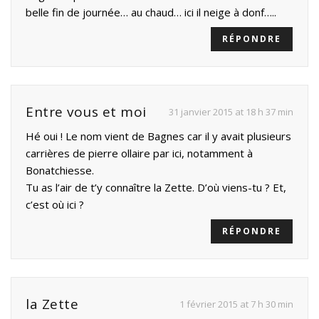
belle fin de journée… au chaud… ici il neige à donf…..
RÉPONDRE
Entre vous et moi
31 janvier 2015 at 18 h 37 min
Hé oui ! Le nom vient de Bagnes car il y avait plusieurs
carrières de pierre ollaire par ici, notamment à
Bonatchiesse.
Tu as l’air de t’y connaître la Zette. D’où viens-tu ? Et,
c’est où ici ?
RÉPONDRE
la Zette
1 février 2015 at 7 h 30 min