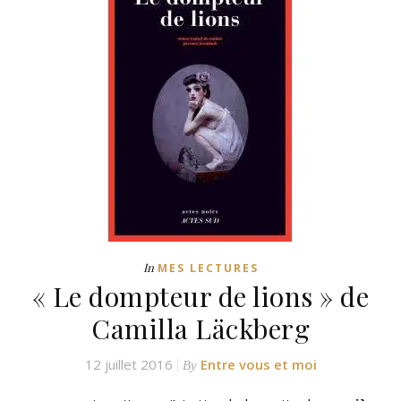
In
MES LECTURES
« Le dompteur de lions » de
Camilla Läckberg
12 juillet 2016
Entre vous et moi
By