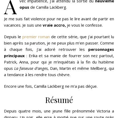
A
vec impatience, j’ai attendu la sortie du
neuvième
opus
de Camilla Läckberg.
Je me suis fait violence pour ne pas le lire avant de partir en
vacances. Je suis une
vraie accro,
je vous le confesse.
Depuis le
premier roman
de cette série, que j’ai pourtant lu
bien après sa parution, je ne peux plus m’en passer. Comme
à chaque fois, j’ai adoré retrouver les
personnages
principaux
: Erika et sa manie de fourrer son nez partout,
Patrick, Anna, pour qui je m’inquiétais à la fin du huitième
opus
La faiseuse d’anges
, Dan, Martin et même Mellberg, qui
a tendance à les rendre tous chèvre.
Encore une fois, Camilla Läckberg ne m’a pas déçue.
Résumé
Depuis quatre mois, une jeune fille prénommée Victoria a
disparu. Un soir, elle erre à moitié nue sur une route près