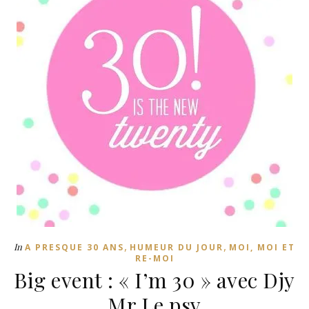
,
,
In
A PRESQUE 30 ANS
HUMEUR DU JOUR
MOI, MOI ET
RE-MOI
Big event : « I’m 30 » avec Djy
Mr Le psy