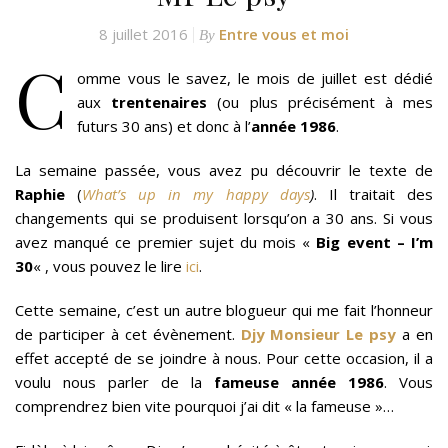
8 juillet 2016
Entre vous et moi
By
C
omme vous le savez, le mois de juillet est dédié
aux
trentenaires
(ou plus précisément à mes
futurs 30 ans) et donc à l’
année 1986
.
La semaine passée, vous avez pu découvrir le texte de
Raphie
(
What’s up in my happy days
)
. Il traitait des
changements qui se produisent lorsqu’on a 30 ans. Si vous
avez manqué ce premier sujet du mois «
Big event – I’m
30
« , vous pouvez le lire
ici
.
Cette semaine, c’est un autre blogueur qui me fait l’honneur
de participer à cet évènement.
Djy Monsieur Le psy
a en
effet accepté de se joindre à nous. Pour cette occasion, il a
voulu nous parler de la
fameuse année 1986
. Vous
comprendrez bien vite pourquoi j’ai dit « la fameuse »…