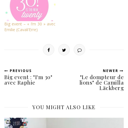
Big event – « I’m 30 » avec
Emilie (Cavali’Erre)
PREVIOUS
NEWER
Big event : "I'm 30"
"Le dompteur de
avec Raphie
lions" de Camilla
Läckberg
YOU MIGHT ALSO LIKE