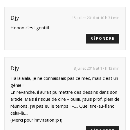
Djy
15 juillet 2016 at 10 h 31 min
Hoooo c’est gentiiil
RÉPONDRE
Djy
8 juillet 2016 at 17 h 13 min
Ha lalalala, je ne connaissais pas ce mec, mais c’est un
génie !
En revanche, il aurait pu mettre des dessins dans son
article. Mais il risque de dire « ouiiiii, j’suis prof, plein de
réunions, j’ai pas eu le temps ! »…. Quel tire-au-flanc
celui-là….
(Merci pour l’invitation :p !)