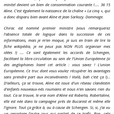
minitel devient un bien de consommation courante !….. 36 15
Aline. C’est également la naissance de la chaîne « La cinq », qui
a donc disparu bien avant Aline et Jean Sarkozy. Dommage.
Chirac est nommé premier ministre (vous remarquerez
l’absence totale de logique dans la succession de ces
informations, mais je m’en moque, je suis en train de lire la
fiche wikipédia, je ne peux pas NON PLUS organiser mes
idées !) …. Ce sont également les accords de Schengen,
facilitant la libre-circulation au sein de l’Union Européenne (si
des anglophones lisent cet article : vous savez ! L’union
Européenne. Ce truc dont vous voulez récupérer les avantages
sans prendre part aux inconvénients ! Voilà, bah c’est ça !)…
D’ailleurs, ça se trouve, Aline est issue d’un réseau clandestin
d’enfants nouveaux-nés roumains et nous n’en savons rien du
tout. Ca se trouve, le vrai nom d’Aline est Roberta, Robertaline,
elle est née dans la campagne près de Bucarest et même elle
l’ignore. Tout ça grâce à, ou à cause de Schengen. Si, si, j’ai vu
un reportage l’autre jour qui parlait de ce trafic. Bon, cela