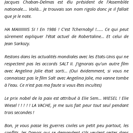
Jacques Chaban-Delmas est élu président de l’Assemblée
nationale…. Voilà… Je trouvais son nom rigolo donc je il fallait
que je le note.
HA MAIIIIIIIIS SI ! En 1986 ! C’est Tchernobyl !…… Ce qui peut
sûrement expliquer l’état actuel de Robertaline… Et celui de
Jean Sarkozy.
Restons dans les actualités mondiales avec les Etats-Unis qui ne
respectent pas les accords SALT II. J’ignorais qu’un autre film
avec Angelina Jolie était sorti… (Oui évidemment, si vous ne
connaissez pas le film Salt avec Angelina Jolie, ma vanne tombe
à l’eau. Ce n’est pas ma faute si vous êtes incultes)
Le prix nobel de la paix est attribué à Elie Sem… WIESEL ! Elie
Wiesel ! ! ! ! ! LA VACHE, je me suis fait peur tout seul pendant
trois secondes !
Bon, je vous passe les guerres civiles un petit peu partout, les
conflits, les Danois qui se demandent s’ils veulent rester dans