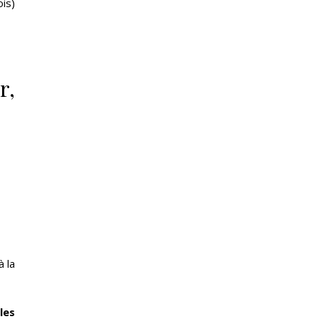
ois)
r,
à la
les