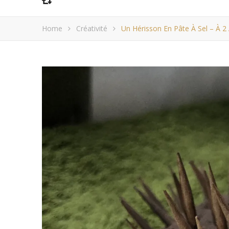
Home
Créativité
Un Hérisson En Pâte À Sel – À 2