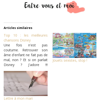
Articles similaires
Top 10 : les meilleures
chansons Disney
Une fois n'est pas
coutume. Retrouver son
âme d'enfant ne fait pas de
mal, non ? Et si on parlait
Jouets sexistes, stop !
Disney ? J'adore !!!
Déjà toute petite, je ne
manquais presque aucun
Disney. D'ailleurs, mon
premier film au cinéma a
été "La Belle et la Bête".
C'était déjà en 1991...
Lettre à mon mari
J'avais…