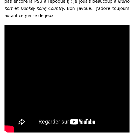
pas encore la PS3 à l’époque !) : je jouais beaucoup à
Mario
Kart
et
Donkey Kong Country
. Bon j’avoue… J’adore toujours
autant ce genre de jeux.