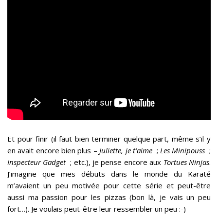
Et pour finir (il faut bien terminer quelque part, même s’il y
en avait encore bien plus –
Juliette, je t’aime
;
Les Minipouss
;
Inspecteur Gadget
; etc.), je pense encore aux
Tortues Ninjas
.
J’imagine que mes débuts dans le monde du Karaté
m’avaient un peu motivée pour cette série et peut-être
aussi ma passion pour les pizzas (bon là, je vais un peu
fort…). Je voulais peut-être leur ressembler un peu :-)