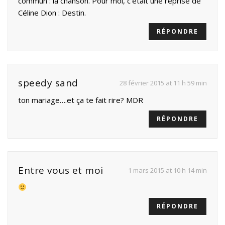
commun : la chanson. Pour moi, c’était une reprise de
Céline Dion : Destin.
RÉPONDRE
speedy sand
28 février 2015 at 11 h 59 min
ton mariage….et ça te fait rire? MDR
RÉPONDRE
Entre vous et moi
1 mars 2015 at 10 h 14 min
RÉPONDRE