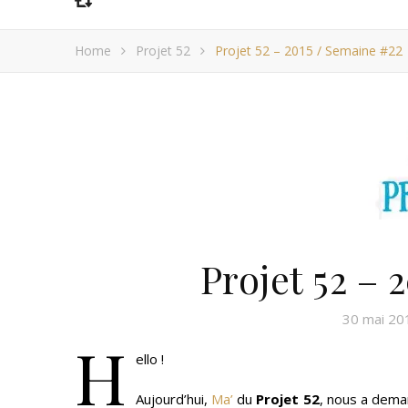
Home
Projet 52
Projet 52 – 2015 / Semaine #22
Projet 52 – 
30 mai 20
H
ello !
Aujourd’hui,
Ma’
du
Projet 52
, nous a deman