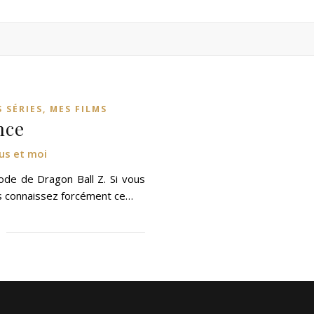
 SÉRIES, MES FILMS
nce
us et moi
sode de Dragon Ball Z. Si vous
us connaissez forcément ce…