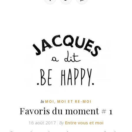
In
MOI, MOI ET RE-MOI
Favoris du moment # 1
16 août 2017
Entre vous et moi
By