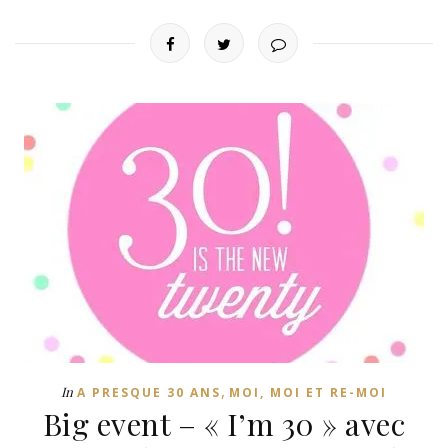
,
In
A PRESQUE 30 ANS
MOI, MOI ET RE-MOI
Big event – « I’m 30 » avec