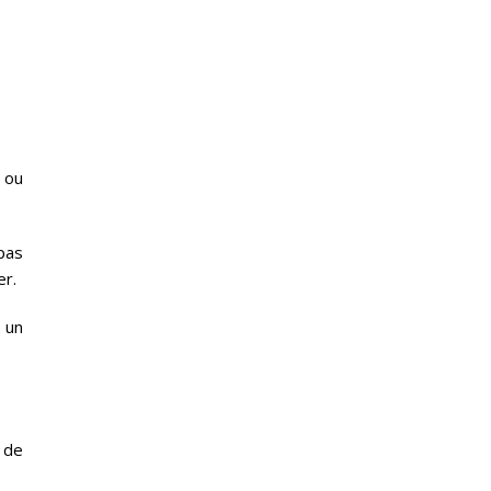
 ou
pas
er.
r un
s de