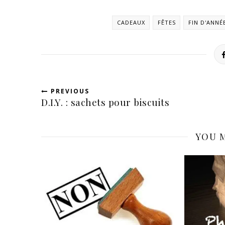
CADEAUX
FÊTES
FIN D'ANNÉ
PREVIOUS
D.I.Y. : sachets pour biscuits
YOU M