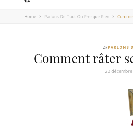
Home
Parlons De Tout Ou Presque Rien
Comment
In
PARLONS D
Comment râter ses
22 décembre