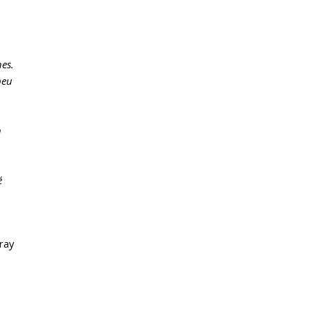
es.
peu
n
é
ray