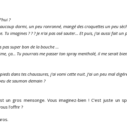
’hui ?
 Beaucoup dormi, un peu ronronné, mangé des croquettes un peu sèch
. Tu imagines ? ? ? Je n’ai pas osé sauter… Et puis, j’ai aussi fait un 
sens pas super bon de la bouche …
intime, ça… Tu pourrais me passer ton spray mentholé, il me serait bie
s pieds dans tes chaussures, j’ai vomi cette nuit. J’ai un peu mal digér
 peu de saumon demain ?
’est un gros mensonge. Vous imaginez-bien ! C’est juste un sp
us l’offrir ?
uros.