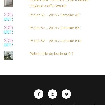
magique à effet wouah
Projet 52 – 2015 / Semaine #5
Projet 52 – 2015 / Semaine #6
Projet 52 – 2015 / Semaine #13
Petite bulle de bonheur # 1