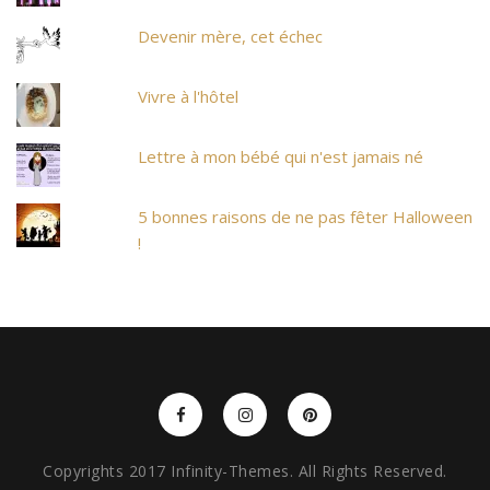
Devenir mère, cet échec
Vivre à l'hôtel
Lettre à mon bébé qui n'est jamais né
5 bonnes raisons de ne pas fêter Halloween
!
Copyrights 2017 Infinity-Themes. All Rights Reserved.