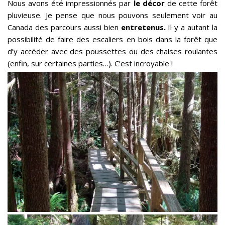
Nous avons été impressionnés par
le décor
de cette forêt
pluvieuse. Je pense que nous pouvons seulement voir au
Canada des parcours aussi bien
entretenus.
Il y a autant la
possibilité de faire des escaliers en bois dans la forêt que
d’y accéder avec des poussettes ou des chaises roulantes
(enfin, sur certaines parties…). C’est incroyable !