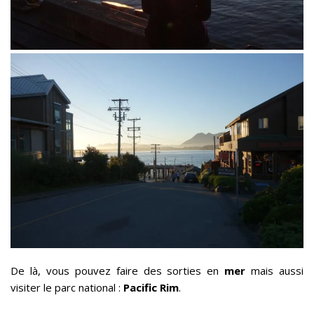
De là, vous pouvez faire des sorties en
mer
mais aussi
visiter le parc national :
Pacific Rim
.