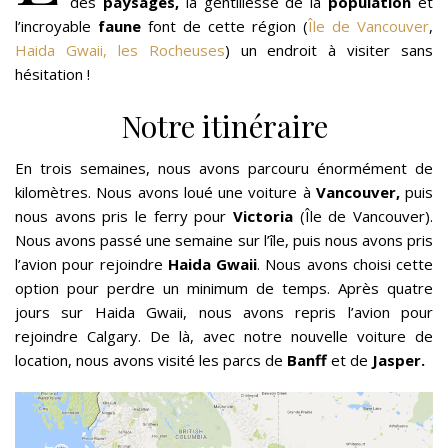
des
paysages,
la gentillesse de la
population
et
l’incroyable
faune
font de cette région (
Île de Vancouver
,
Haida Gwaii, les Rocheuses
) un endroit à visiter sans
hésitation !
Notre itinéraire
En trois semaines, nous avons parcouru énormément de
kilomètres. Nous avons loué une voiture à
Vancouver,
puis
nous avons pris le ferry pour
Victoria
(Île de Vancouver).
Nous avons passé une semaine sur l’île, puis nous avons pris
l’avion pour rejoindre
Haida Gwaii
. Nous avons choisi cette
option pour perdre un minimum de temps. Après quatre
jours sur Haida Gwaii, nous avons repris l’avion pour
rejoindre Calgary. De là, avec notre nouvelle voiture de
location, nous avons visité les parcs de
Banff
et de
Jasper.