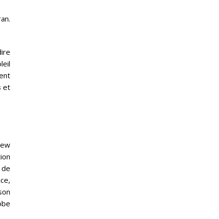
ran.
dire
leil
ent
s
et
New
ion
 de
ice,
son
robe