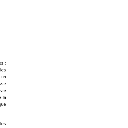
s :
les
 un
sse
vie
 la
que
les