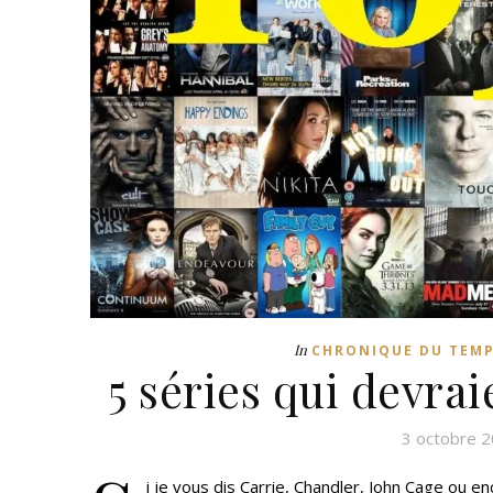
In
CHRONIQUE DU TEMP
5 séries qui devr
3 octobre 
i je vous dis Carrie, Chandler, John Cage ou e