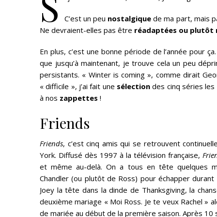
S
C’est un peu
nostalgique
de ma part, mais pa
Ne devraient-elles pas être
réadaptées ou plutô
En plus, c’est une bonne période de l’année pour ça. 
que jusqu’à maintenant, je trouve cela un peu déprim
persistants. « Winter is coming », comme dirait G
« difficile », j’ai fait une
sélection
des cinq séries les
à nos
zappettes
!
Friends
Friends
, c’est cinq amis qui se retrouvent continuel
York. Diffusé dès 1997 à la télévision française,
Frie
et même au-delà. On a tous en tête quelques mo
Chandler (ou plutôt de Ross) pour échapper durant la 
Joey la tête dans la dinde de Thanksgiving, la cha
deuxième mariage « Moi Ross. Je te veux Rachel » alor
de mariée au début de la première saison. Après 10 s