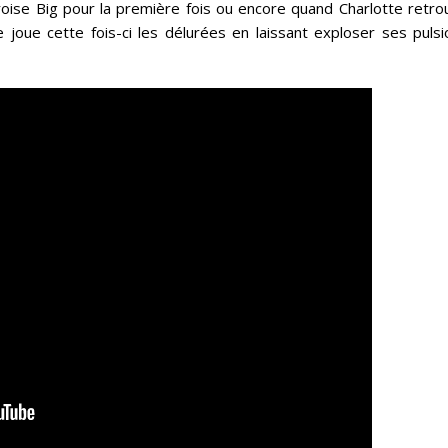
 croise Big pour la première fois ou encore quand Charlotte retr
 joue cette fois-ci les délurées en laissant exploser ses pulsi