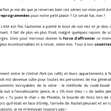
rfois je me dis que je reverrais bien ces séries sur mon petit éc
t reprogrammées
pour notre petit plaisir ? Ce serait fun, non ?
L’été est fini, l’automne a pointé le bout de son nez et je dois 
ant. Il fait de plus en plus froid, malgré quelques rayons de so
eorges. Donc pour me/vous donner la
force d’affronter
ce mom
 plus incontournables et à revoir, selon moi. Tous à nos
couette
lement entre le
Central Perk
(un café) et leurs appartements à 
nds
est devenue culte pour toutes les personnes de ma générat
ments incroyables de la série : la méthode du roulé-boulé
nuit à l’envahissante Janice, le « Oh mon Dieu ! » de ladite Jan
nson « Tu pues le chat » de Phoebe, la bourde de Ross lors de 
s qu’il était en face d’Emily, l’arrivée de Rachel pleurant et en 
aisons, je ne m’ennuyais toujours pas !