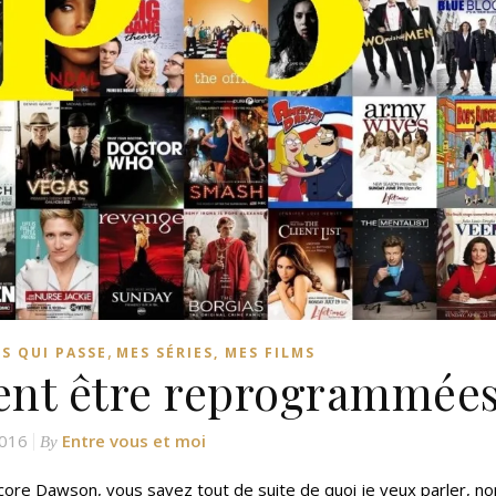
,
S QUI PASSE
MES SÉRIES, MES FILMS
aient être reprogrammée
2016
Entre vous et moi
By
ncore Dawson, vous savez tout de suite de quoi je veux parler, no