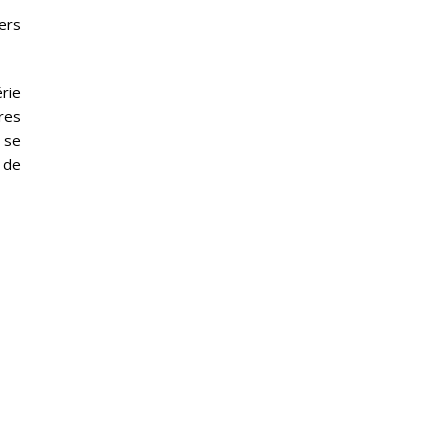
ers
rie
ires
 se
 de