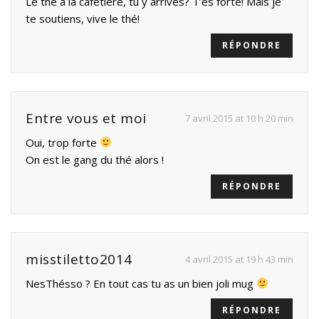
Le thé à la cafetière, tu y arrives? T’es forte! Mais je
te soutiens, vive le thé!
RÉPONDRE
Entre vous et moi
7 avril 2015 at 10 h 20 min
Oui, trop forte
On est le gang du thé alors !
RÉPONDRE
misstiletto2014
4 avril 2015 at 19 h 43 min
NesThésso ? En tout cas tu as un bien joli mug
RÉPONDRE