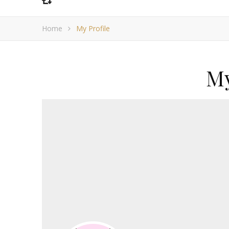
Home
My Profile
My