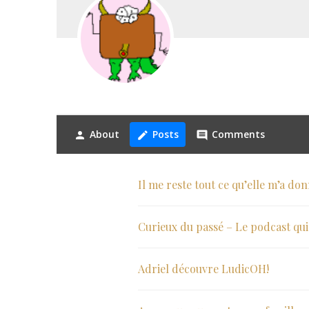
About
Posts
Comments
person
create
comment
Il me reste tout ce qu’elle m’a do
Curieux du passé – Le podcast qui t
Adriel découvre LudicOH!