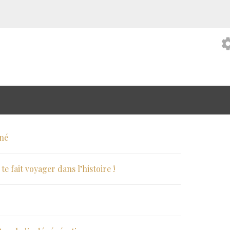
setti
nné
e fait voyager dans l’histoire !