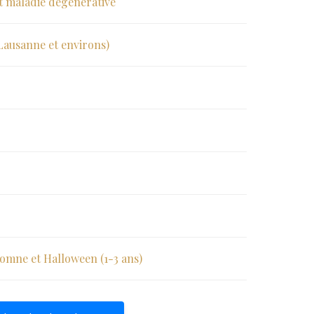
et maladie dégénérative
(Lausanne et environs)
utomne et Halloween (1-3 ans)