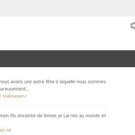
setti
 nous avons une autre fête à laquelle nous sommes
lheureusement…
r Halloween !
 mon fils enceinte de 8mois je l,ai mis au monde et
ais né