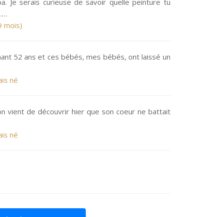
. Je serais curieuse de savoir quelle peinture tu
s.…
9 mois)
intenant 52 ans et ces bébés, mes bébés, ont laissé un
ais né
n vient de découvrir hier que son coeur ne battait
ais né