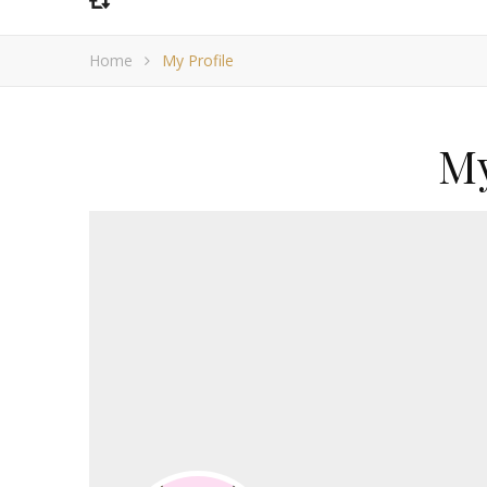
Home
My Profile
My