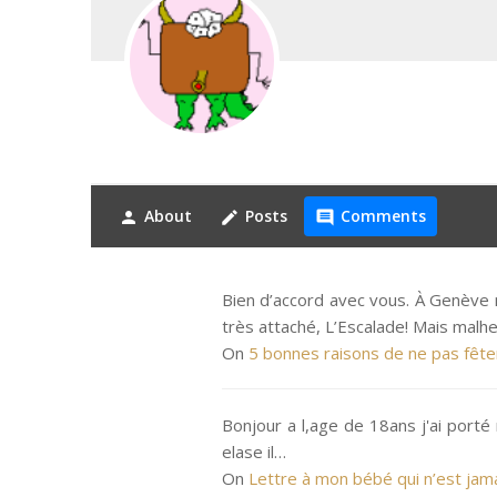
About
Posts
Comments
person
create
comment
Bien d’accord avec vous. À Genève
très attaché, L’Escalade! Mais ma
On
5 bonnes raisons de ne pas fête
Bonjour a l,age de 18ans j'ai porté
elase il…
On
Lettre à mon bébé qui n’est jam