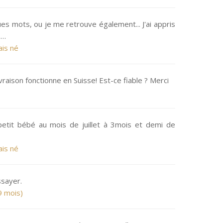
es mots, ou je me retrouve également... J'ai appris
s…
ais né
ivraison fonctionne en Suisse! Est-ce fiable ? Merci
etit bébé au mois de juillet à 3mois et demi de
ais né
ssayer.
9 mois)