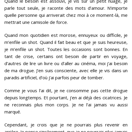
Quand le besoin est assouvi, je vis sur un petit nuage, je
parle tout seule, je raconte des mots d’amour. N’importe
quelle personne qui arriverait chez moi à ce moment-là, me
mettrait une camisole de force.
Quand mon quotidien est morose, ennuyeux ou difficile, je
m’enfile un shot. Quand il fait beau et que je suis heureuse,
je m’enfile un shot. Toutes les occasions sont bonnes. En
tant de crise, certains ont besoin de partir en voyage,
d’autres de lire un livre ou d’aller au cinéma, moi j’ai besoin
de ma drogue. J’en suis consciente, avec elle je vis dans un
paradis artificiel, d’où j’ai parfois peur de tomber.
Comme je vous l’ai dit, je ne consomme pas cette drogue
depuis longtemps. Et pourtant, j’en ai déjà des cicatrices. Je
ne reconnais plus mon corps. Je ne l’ai jamais vu aussi
marqué.
Cependant, je crois que je ne pourrais plus revenir en
arrière. Je pense sincèrement, que je ne pourrais plus jamais