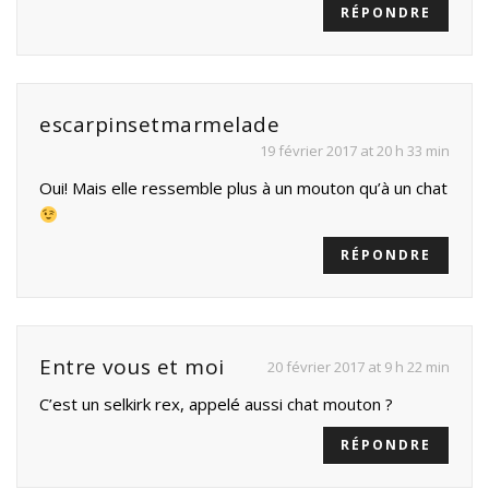
RÉPONDRE
escarpinsetmarmelade
19 février 2017 at 20 h 33 min
Oui! Mais elle ressemble plus à un mouton qu’à un chat
RÉPONDRE
Entre vous et moi
20 février 2017 at 9 h 22 min
C’est un selkirk rex, appelé aussi chat mouton ?
RÉPONDRE