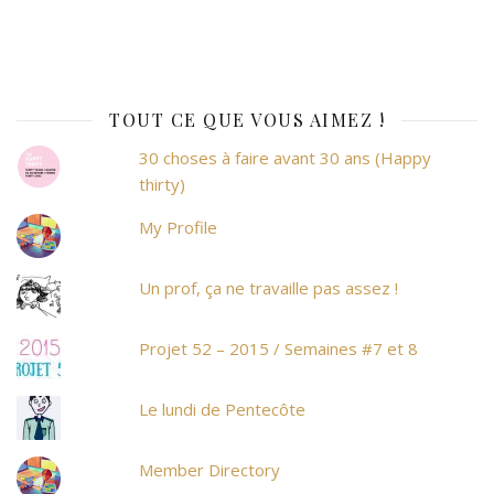
TOUT CE QUE VOUS AIMEZ !
30 choses à faire avant 30 ans (Happy
thirty)
My Profile
Un prof, ça ne travaille pas assez !
Projet 52 – 2015 / Semaines #7 et 8
Le lundi de Pentecôte
Member Directory