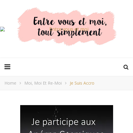
Home
Moi, Moi Et Re-Moi
Je Suis Accro