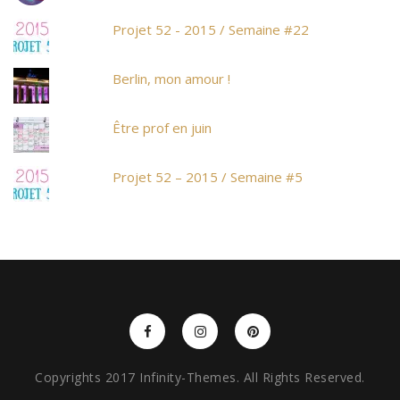
Projet 52 - 2015 / Semaine #22
Berlin, mon amour !
Être prof en juin
Projet 52 – 2015 / Semaine #5
Copyrights 2017 Infinity-Themes. All Rights Reserved.