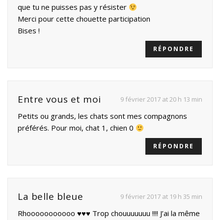
que tu ne puisses pas y résister
Merci pour cette chouette participation
Bises !
RÉPONDRE
Entre vous et moi
9 février 2017 at 20 h 13 min
Petits ou grands, les chats sont mes compagnons
préférés. Pour moi, chat 1, chien 0
RÉPONDRE
La belle bleue
9 février 2017 at 19 h 35 min
Rhooooooooooo ♥♥♥ Trop chouuuuuuu !!!! J’ai la même