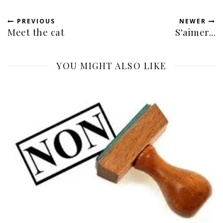
PREVIOUS
NEWER
Meet the cat
S'aimer...
YOU MIGHT ALSO LIKE