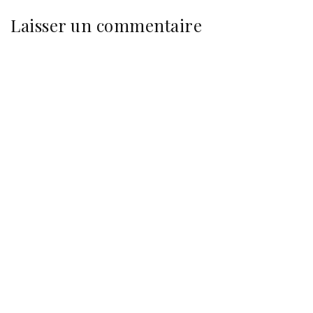
Laisser un commentaire