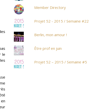
Member Directory
Projet 52 - 2015 / Semaine #22
des
Berlin, mon amour !
 pas
Être prof en juin
r le
lles
Projet 52 – 2015 / Semaine #5
usse
erme
rès
ôté
 en
eur