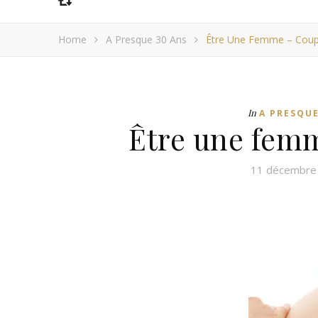
Home
A Presque 30 Ans
Être Une Femme – Coup
In
A PRESQUE
Être une fem
11 décembre