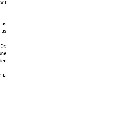
ont
plus
lus
 De
une
bien
 la