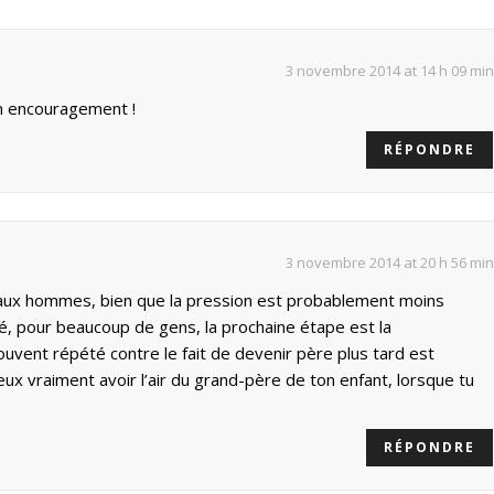
3 novembre 2014 at 14 h 09 min
n encouragement !
RÉPONDRE
3 novembre 2014 at 20 h 56 min
 aux hommes, bien que la pression est probablement moins
ié, pour beaucoup de gens, la prochaine étape est la
uvent répété contre le fait de devenir père plus tard est
eux vraiment avoir l’air du grand-père de ton enfant, lorsque tu
RÉPONDRE