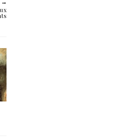
R
eux
nts