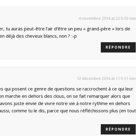
4 novembre 2014 at 22 h 03 min
ier, tu auras peut-être l’air d’être un peu « grand-père » lors de
ien déjà des cheveux blancs, non ? :-p
RÉPONDRE
12 décembre 2014 at 11 h 51 min
es qui posent ce genre de questions se raccrochent à ce qui leur
on marche en dehors des clous, on se fait remarquer alors que
avons juste envie de vivre notre vie à notre rythme en dehors
aussi, comme tu le dis, parce que nous réfléchissons plus (en tout
RÉPONDRE