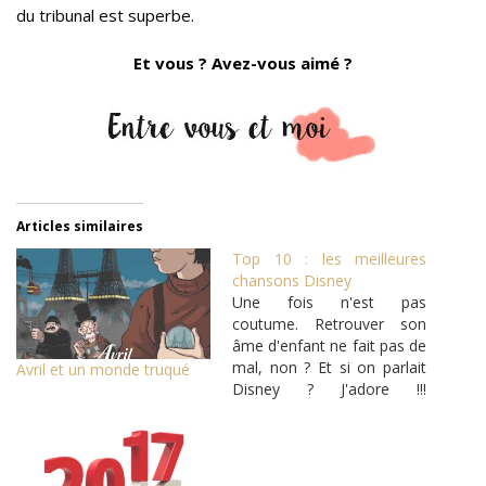
du tribunal est superbe.
Et vous ? Avez-vous aimé ?
Articles similaires
Top 10 : les meilleures
chansons Disney
Une fois n'est pas
coutume. Retrouver son
âme d'enfant ne fait pas de
mal, non ? Et si on parlait
Avril et un monde truqué
Disney ? J'adore !!!
Déjà toute petite, je ne
manquais presque aucun
Disney. D'ailleurs, mon
premier film au cinéma a