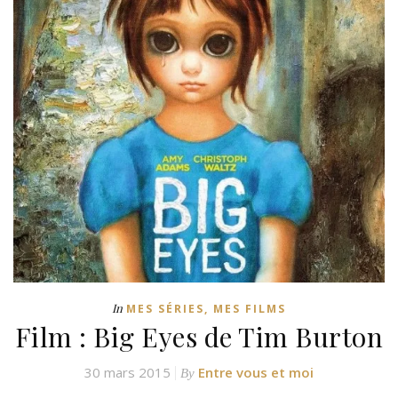
In
MES SÉRIES, MES FILMS
Film : Big Eyes de Tim Burton
30 mars 2015
Entre vous et moi
By