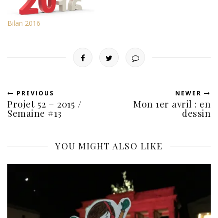
été "La Belle et la Bête".
C'était déjà en 1991...
Bilan 2016
J'avais…
PREVIOUS
NEWER
Projet 52 – 2015 /
Mon 1er avril : en
Semaine #13
dessin
YOU MIGHT ALSO LIKE