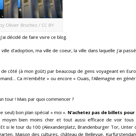
 by Olivier Bruchez / CC BY
’ai décidé de faire vivre ce blog.
lle d’adoption, ma ville de coeur, la ville dans laquelle j’ai pass
ise de côté (à mon goût) par beaucoup de gens voyageant en Euro
allemand… Ca m’embête » ou encore « Ouais, l’Allemagne en génér
 un tour ! Mais par quoi commencer ?
e seul) bon plan spécial « moi ».
N’achetez pas de billets pour 
n moyen bien moins cher et tout aussi efficace de voir tous 
 Et si le tour du 100 (Alexanderplatz, Brandenburger Tor, Unter 
rgarten, Maison des cultures, château de Bellevue, Kurfürstenda