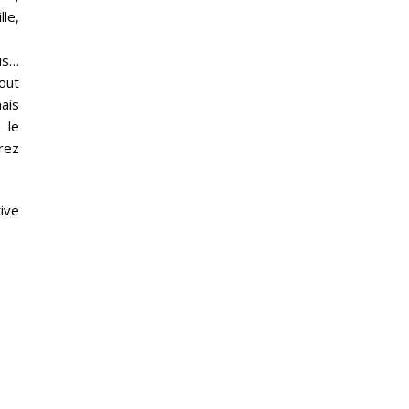
lle,
ous…
tout
ais
 le
erez
tive