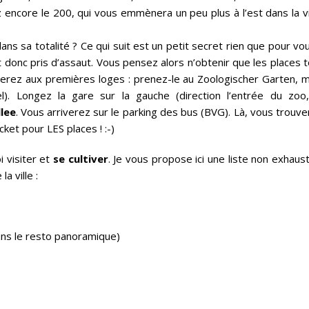
 encore le 200, qui vous emmènera un peu plus à l’est dans la vi
dans sa totalité ? Ce qui suit est un petit secret rien que pour v
t donc pris d’assaut. Vous pensez alors n’obtenir que les places 
 serez aux premières loges : prenez-le au Zoologischer Garten, m
l). Longez la gare sur la gauche (direction l’entrée du zoo,
lee
. Vous arriverez sur le parking des bus (BVG). Là, vous trouv
cket pour LES places ! :-)
i visiter et
se cultiver
. Je vous propose ici une liste non exhaus
la ville :
ans le resto panoramique)