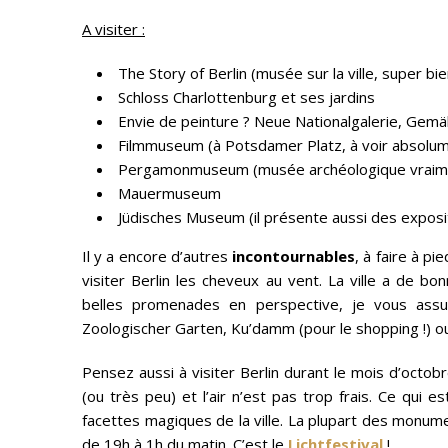
A visiter :
The Story of
Berlin
(
musée
sur la ville, super b
Schloss Charlottenburg et ses jardins
Envie de peinture ? Neue Nationalgalerie, Gemäl
Filmmuseum (à Potsdamer Platz, à voir absolum
Pergamonmuseum (musée archéologique vraimen
Mauermuseum
Jüdisches Museum (il présente aussi des exposit
Il y a encore d’autres
incontournables
, à faire à p
visiter Berlin les cheveux au vent. La ville a de b
belles promenades en perspective, je vous assu
Zoologischer Garten, Ku’damm (pour le shopping !) 
Pensez aussi à visiter Berlin durant le mois d’octobr
(ou très peu) et l’air n’est pas trop frais. Ce qui 
facettes magiques de la ville. La plupart des monumen
de 19h à 1h du matin. C’est le
Lichtfestival
!