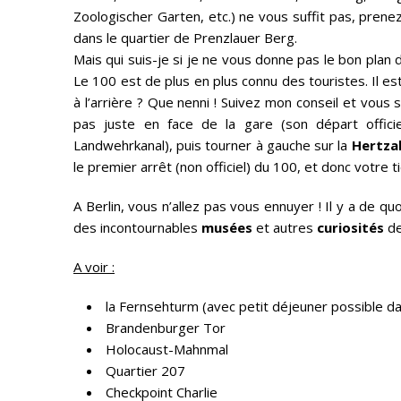
Zoologischer Garten, etc.) ne vous suffit pas, prenez
dans le quartier de Prenzlauer Berg.
Mais qui suis-je si je ne vous donne pas le bon plan 
Le 100 est de plus en plus connu des touristes. Il es
à l’arrière ? Que nenni ! Suivez mon conseil et vous
pas juste en face de la gare (son départ officie
Landwehrkanal), puis tourner à gauche sur la
Hertzal
le premier arrêt (non officiel) du 100, et donc votre ti
A Berlin, vous n’allez pas vous ennuyer ! Il y a de quo
des incontournables
musées
et autres
curiosités
de 
A voir :
la Fernsehturm (avec petit déjeuner possible d
Brandenburger Tor
Holocaust-Mahnmal
Quartier 207
Checkpoint Charlie