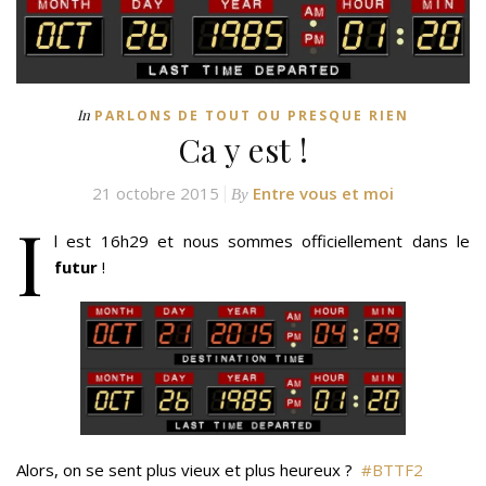
In
PARLONS DE TOUT OU PRESQUE RIEN
Ca y est !
21 octobre 2015
Entre vous et moi
By
I
l est 16h29 et nous sommes officiellement dans le
futur
!
Alors, on se sent plus vieux et plus heureux ?
#‎
BTTF2‬