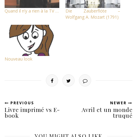
Quand il n’y a rien à la TV …
Die Zauberflöte –
Wolfgang A. Mozart (1791)
Nouveau look
PREVIOUS
NEWER
Livre imprimé vs E-
Avril et un monde
book
truqué
YOU MIGHT ALSO LIKE