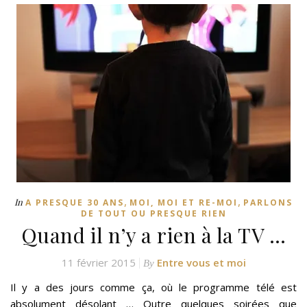
,
,
In
A PRESQUE 30 ANS
MOI, MOI ET RE-MOI
PARLONS
DE TOUT OU PRESQUE RIEN
Quand il n’y a rien à la TV …
11 février 2015
Entre vous et moi
By
Il y a des jours comme ça, où le programme télé est
absolument désolant … Outre quelques soirées que