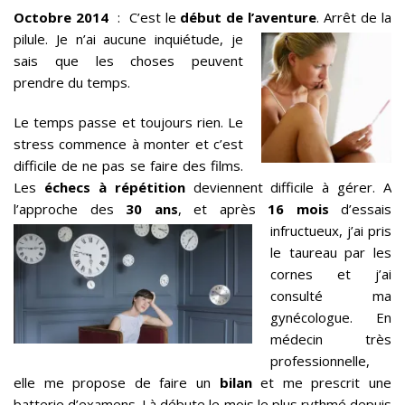
Octobre 2014
: C’est le
début de l’aventure
. Arrêt de la
pilule. J
e n’ai aucune inquiétude, je
sais que les choses peuvent
prendre du temps.
Le temps passe et toujours rien. Le
stress commence à monter et c’est
difficile de ne pas se faire des films.
Les
échecs à répétition
deviennent difficile à gérer. A
l’approche des
30 ans
, et après
16 mois
d’essais
infructueux, j’ai pris
le taureau par les
cornes et j’ai
consulté ma
gynécologue. En
médecin très
professionnelle,
elle me propose de faire un
bilan
et me prescrit une
batterie d’examens. Là débute le mois le plus rythmé depuis