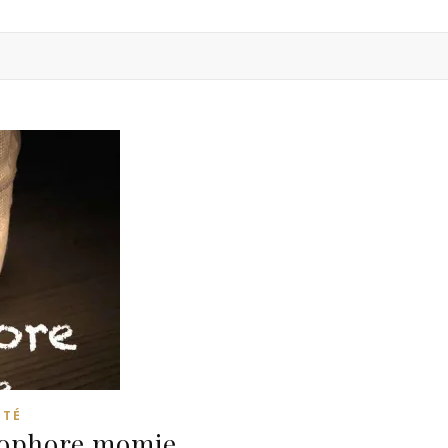
ITÉ
otophore momie