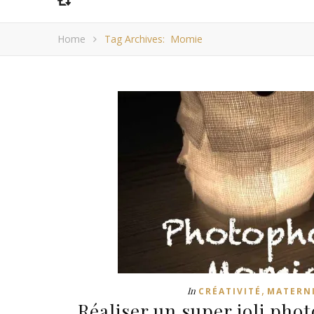
Home
Tag Archives: Momie
,
In
CRÉATIVITÉ
MATERN
Réaliser un super joli ph