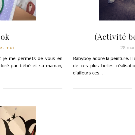
ook
(Activité 
et moi
28 mar
onc je me permets de vous en
Babyboy adore la peinture. Il a
s adoré par bébé et sa maman,
de ces plus belles réalisa
d’ailleurs ces…