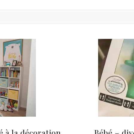
 à la décoration
Bébé – div