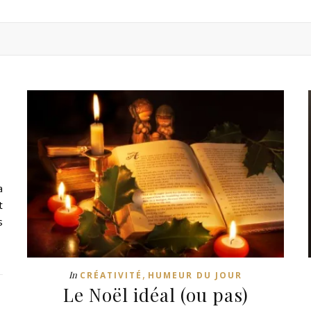
a
t
s
,
In
CRÉATIVITÉ
HUMEUR DU JOUR
Le Noël idéal (ou pas)