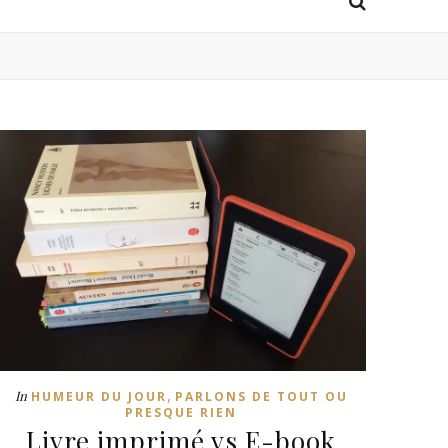
,
In
HUMEUR DU JOUR
PARLONS DE TOUT OU
PRESQUE RIEN
Livre imprimé vs E-book