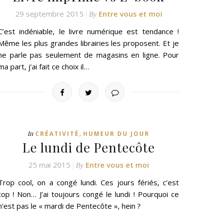
29 septembre 2015
Entre vous et moi
By
C’est indéniable, le livre numérique est tendance !
Même les plus grandes librairies les proposent. Et je
ne parle pas seulement de magasins en ligne. Pour
ma part, j’ai fait ce choix il…
,
In
CRÉATIVITÉ
HUMEUR DU JOUR
Le lundi de Pentecôte
25 mai 2015
Entre vous et moi
By
Trop cool, on a congé lundi. Ces jours fériés, c’est
top ! Non… J’ai toujours congé le lundi ! Pourquoi ce
n’est pas le « mardi de Pentecôte », hein ?